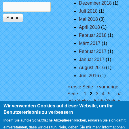
Dezember 2018
(1)
Suche
Suchformular
Juli 2018
(1)
Mai 2018
(3)
April 2018
(1)
Februar 2018
(1)
März 2017
(1)
Februar 2017
(1)
Januar 2017
(1)
August 2016
(1)
Juni 2016
(1)
Seiten
« erste Seite
‹ vorherige
Seite
1
2
3
4
5
näc
hste Seite ›
letzte Seite »
Wir verwenden Cookies auf dieser Website, um Ihr
Benutzererlebnis zu verbessern
Indem Sie auf die Schaltfläche Akzeptieren klicken, erklären Sie sich damit
Nein, geben Sie mir mehr Informationen
einverstanden, dass wir dies tun.