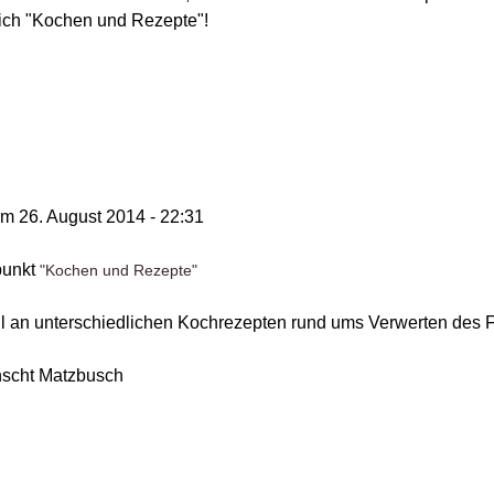
ich "Kochen und Rezepte"!
rn auf der Landesgartenschau
um
26. August 2014 - 22:31
punkt
"Kochen und Rezepte"
ahl an unterschiedlichen Kochrezepten rund ums Verwerten des 
scht Matzbusch
ung