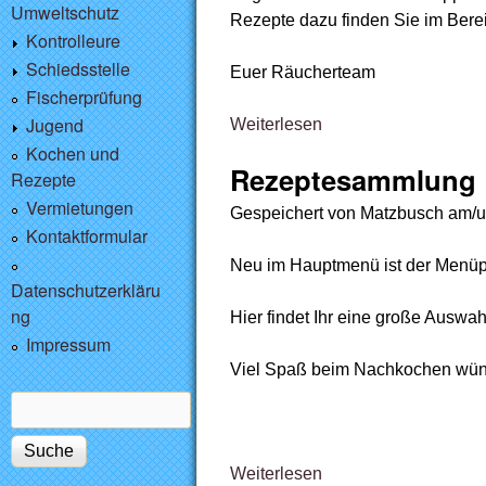
Umweltschutz
Rezepte dazu finden Sie im Bere
Kontrolleure
Schiedsstelle
Euer Räucherteam
Fischerprüfung
Jugend
Weiterlesen
über 2. Schauräuche
Kochen und
Rezeptesammlung
Rezepte
Vermietungen
Gespeichert von
Matzbusch
am/
Kontaktformular
Neu im Hauptmenü ist der Menü
Datenschutzerkläru
ng
Hier findet Ihr eine große Ausw
Impressum
Viel Spaß beim Nachkochen wün
Suche
Suchformular
Weiterlesen
über Rezeptesamml