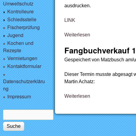
Umweltschutz
ausdrucken.
Kontrolleure
Schiedsstelle
LINK
Fischerprüfung
Jugend
Weiterlesen
über Mitgliedsgebüh
Kochen und
Fangbuchverkauf 1 
Rezepte
Vermietungen
Gespeichert von
Matzbusch
am/
Kontaktformular
Dieser Termin musste abgesagt we
Datenschutzerkläru
Martin Achatz:
ng
Impressum
Weiterlesen
über Fangbuchverkauf
Suche
Suchformular