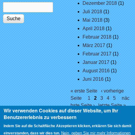
Dezember 2018
(1)
Suche
Suchformular
Juli 2018
(1)
Mai 2018
(3)
April 2018
(1)
Februar 2018
(1)
März 2017
(1)
Februar 2017
(1)
Januar 2017
(1)
August 2016
(1)
Juni 2016
(1)
Seiten
« erste Seite
‹ vorherige
Seite
1
2
3
4
5
näc
hste Seite ›
letzte Seite »
Wir verwenden Cookies auf dieser Website, um Ihr
Benutzererlebnis zu verbessern
Indem Sie auf die Schaltfläche Akzeptieren klicken, erklären Sie sich damit
Nein, geben Sie mir mehr Informationen
einverstanden, dass wir dies tun.