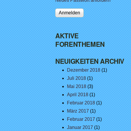
Neues Passwort anfordern
AKTIVE
FORENTHEMEN
NEUIGKEITEN ARCHIV
Dezember 2018
(1)
Juli 2018
(1)
Mai 2018
(3)
April 2018
(1)
Februar 2018
(1)
März 2017
(1)
Februar 2017
(1)
Januar 2017
(1)