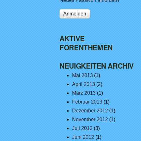
Neues Passwort anfordern
AKTIVE
FORENTHEMEN
NEUIGKEITEN ARCHIV
Mai 2013
(1)
April 2013
(2)
März 2013
(1)
Februar 2013
(1)
Dezember 2012
(1)
November 2012
(1)
Juli 2012
(3)
Juni 2012
(1)