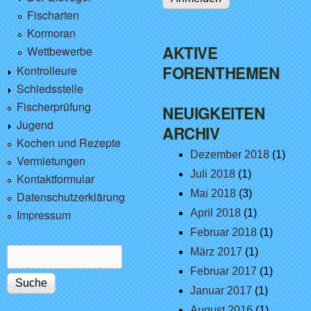
Fischarten
Kormoran
AKTIVE
Wettbewerbe
FORENTHEMEN
Kontrolleure
Schiedsstelle
Fischerprüfung
NEUIGKEITEN
Jugend
ARCHIV
Kochen und Rezepte
Dezember 2018
(1)
Vermietungen
Juli 2018
(1)
Kontaktformular
Mai 2018
(3)
Datenschutzerklärung
Impressum
April 2018
(1)
Februar 2018
(1)
März 2017
(1)
Suche
Suchformular
Februar 2017
(1)
Januar 2017
(1)
August 2016
(1)