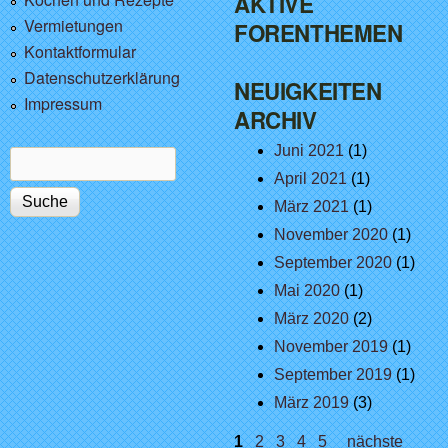
AKTIVE
Vermietungen
FORENTHEMEN
Kontaktformular
Datenschutzerklärung
NEUIGKEITEN
Impressum
ARCHIV
Juni 2021
(1)
Suche
Suchformular
April 2021
(1)
März 2021
(1)
November 2020
(1)
September 2020
(1)
Mai 2020
(1)
März 2020
(2)
November 2019
(1)
September 2019
(1)
März 2019
(3)
Seiten
1
2
3
4
5
nächste