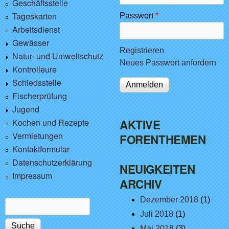
Geschäftsstelle
Tageskarten
Passwort
*
Arbeitsdienst
Gewässer
Registrieren
Natur- und Umweltschutz
Neues Passwort anfordern
Kontrolleure
Schiedsstelle
Fischerprüfung
Jugend
Kochen und Rezepte
AKTIVE
Vermietungen
FORENTHEMEN
Kontaktformular
Datenschutzerklärung
NEUIGKEITEN
Impressum
ARCHIV
Dezember 2018
(1)
Suche
Suchformular
Juli 2018
(1)
Mai 2018
(3)