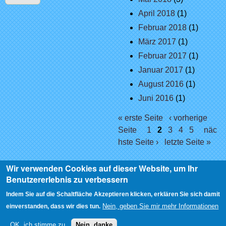
April 2018
(1)
Februar 2018
(1)
März 2017
(1)
Februar 2017
(1)
Januar 2017
(1)
August 2016
(1)
Juni 2016
(1)
Seiten
« erste Seite
‹ vorherige
Seite
1
2
3
4
5
näc
hste Seite ›
letzte Seite »
Wir verwenden Cookies auf dieser Website, um Ihr
Benutzererlebnis zu verbessern
Indem Sie auf die Schaltfläche Akzeptieren klicken, erklären Sie sich damit
Nein, geben Sie mir mehr Informationen
einverstanden, dass wir dies tun.
OK, ich stimme zu
Nein, danke