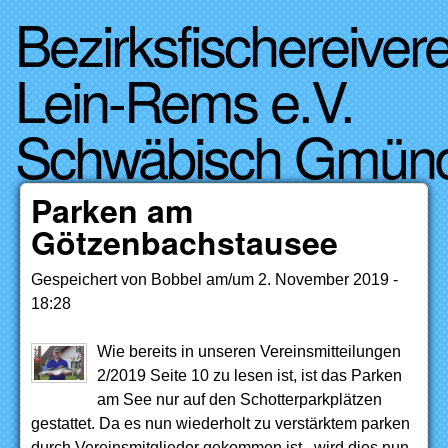
Bezirksfischereivere
Direkt zum Inhalt
Lein-Rems e.V.
Schwäbisch Gmün
Parken am
Götzenbachstausee
Gespeichert von
Bobbel
am/um
2. November 2019 -
18:28
Wie bereits in unseren Vereinsmitteilungen
2/2019 Seite 10 zu lesen ist, ist das Parken
am See nur auf den Schotterparkplätzen
gestattet. Da es nun wiederholt zu verstärktem parken
durch Vereinsmitglieder gekommen ist, wird dies nun