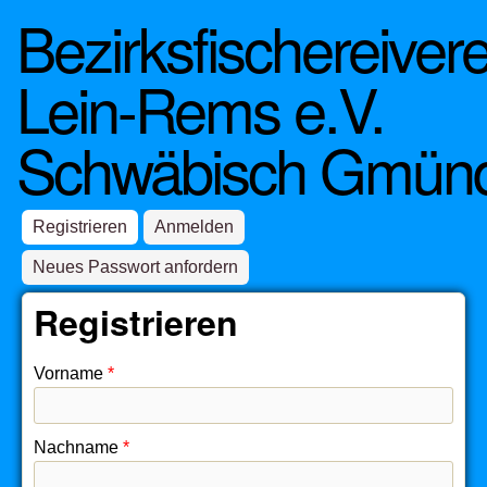
Bezirksfischereivere
Direkt zum Inhalt
Lein-Rems e.V.
Schwäbisch Gmün
Registrieren
(aktiver Reiter)
Anmelden
Neues Passwort anfordern
Registrieren
Vorname
*
Nachname
*