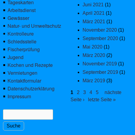
Tageskarten
Juni 2021
(1)
Arbeitsdienst
April 2021
(1)
Gewässer
März 2021
(1)
Natur- und Umweltschutz
November 2020
(1)
Kontrolleure
September 2020
(1)
Schiedsstelle
Mai 2020
(1)
Fischerprüfung
März 2020
(2)
Jugend
November 2019
(1)
Kochen und Rezepte
Vermietungen
September 2019
(1)
Kontaktformular
März 2019
(3)
Datenschutzerklärung
Seiten
1
2
3
4
5
nächste
Impressum
Seite ›
letzte Seite »
Suche
Suchformular