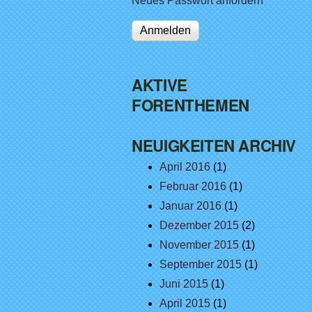
Neues Passwort anfordern
AKTIVE
FORENTHEMEN
NEUIGKEITEN ARCHIV
April 2016
(1)
Februar 2016
(1)
Januar 2016
(1)
Dezember 2015
(2)
November 2015
(1)
September 2015
(1)
Juni 2015
(1)
April 2015
(1)