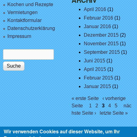
ARCHIV
Kochen und Rezepte
April 2016
(1)
Vermietungen
Februar 2016
(1)
Kontaktformular
Januar 2016
(1)
Datenschutzerklärung
Impressum
Dezember 2015
(2)
November 2015
(1)
September 2015
(1)
Suche
Suchformular
Juni 2015
(1)
April 2015
(1)
Februar 2015
(1)
Januar 2015
(1)
Seiten
« erste Seite
‹ vorherige
Seite
1
2
3
4
5
näc
hste Seite ›
letzte Seite »
Wir verwenden Cookies auf dieser Website, um Ihr