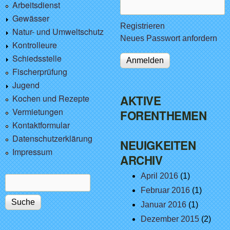
Arbeitsdienst
Gewässer
Registrieren
Natur- und Umweltschutz
Neues Passwort anfordern
Kontrolleure
Schiedsstelle
Fischerprüfung
Jugend
Kochen und Rezepte
AKTIVE
Vermietungen
FORENTHEMEN
Kontaktformular
Datenschutzerklärung
NEUIGKEITEN
Impressum
ARCHIV
April 2016
(1)
Suche
Suchformular
Februar 2016
(1)
Januar 2016
(1)
Dezember 2015
(2)