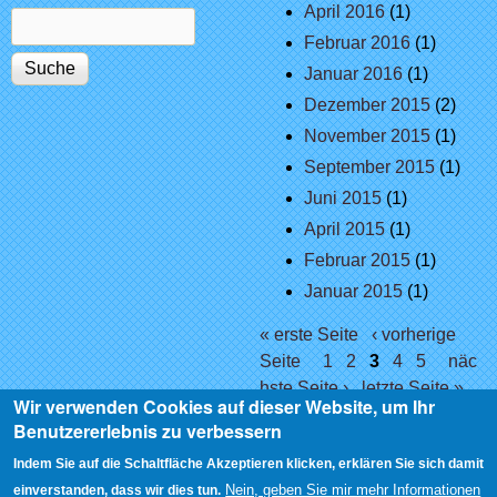
April 2016
(1)
Suche
Suchformular
Februar 2016
(1)
Januar 2016
(1)
Dezember 2015
(2)
November 2015
(1)
September 2015
(1)
Juni 2015
(1)
April 2015
(1)
Februar 2015
(1)
Januar 2015
(1)
Seiten
« erste Seite
‹ vorherige
Seite
1
2
3
4
5
näc
hste Seite ›
letzte Seite »
Wir verwenden Cookies auf dieser Website, um Ihr
Benutzererlebnis zu verbessern
Indem Sie auf die Schaltfläche Akzeptieren klicken, erklären Sie sich damit
Nein, geben Sie mir mehr Informationen
einverstanden, dass wir dies tun.