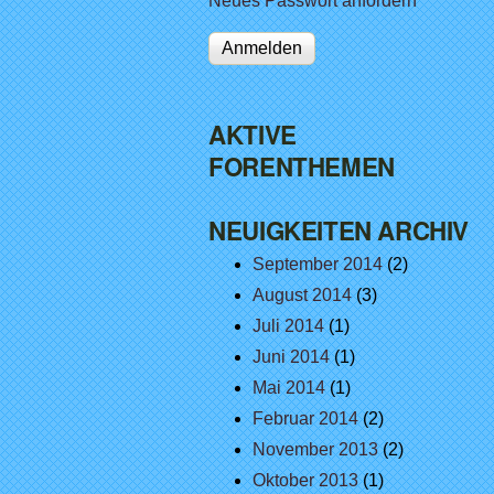
Neues Passwort anfordern
AKTIVE
FORENTHEMEN
NEUIGKEITEN ARCHIV
September 2014
(2)
August 2014
(3)
Juli 2014
(1)
Juni 2014
(1)
Mai 2014
(1)
Februar 2014
(2)
November 2013
(2)
Oktober 2013
(1)