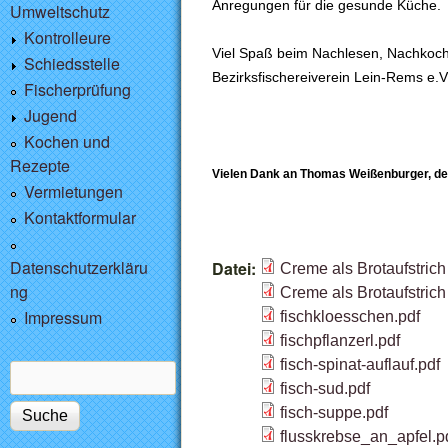
Anregungen für die gesunde Küche.
Umweltschutz
Kontrolleure
Viel Spaß beim Nachlesen, Nachkoch
Schiedsstelle
Bezirksfischereiverein Lein-Rems e.V
Fischerprüfung
Jugend
Kochen und
Rezepte
Vielen Dank an Thomas Weißenburger, de
Vermietungen
Kontaktformular
Datenschutzerkläru
Datei:
Creme als Brotaufstrich
ng
Creme als Brotaufstrich
Impressum
fischkloesschen.pdf
fischpflanzerl.pdf
fisch-spinat-auflauf.pdf
Suche
Suchformular
fisch-sud.pdf
fisch-suppe.pdf
flusskrebse_an_apfel.p