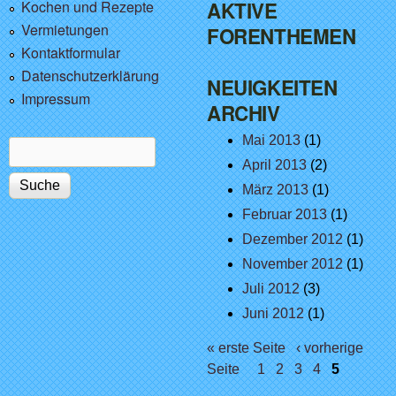
Kochen und Rezepte
AKTIVE
Vermietungen
FORENTHEMEN
Kontaktformular
Datenschutzerklärung
NEUIGKEITEN
Impressum
ARCHIV
Mai 2013
(1)
Suche
Suchformular
April 2013
(2)
März 2013
(1)
Februar 2013
(1)
Dezember 2012
(1)
November 2012
(1)
Juli 2012
(3)
Juni 2012
(1)
Seiten
« erste Seite
‹ vorherige
Seite
1
2
3
4
5