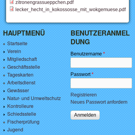
zitronengrassueppchen.pdf
lecker_hecht_in_kokossosse_mit_wokgemuese.pdf
HAUPTMENÜ
BENUTZERANMEL
DUNG
Startseite
Verein
Benutzername
*
Mitgliedschaft
Geschäftsstelle
Tageskarten
Passwort
*
Arbeitsdienst
Gewässer
Registrieren
Natur- und Umweltschutz
Neues Passwort anfordern
Kontrolleure
Schiedsstelle
Fischerprüfung
Jugend