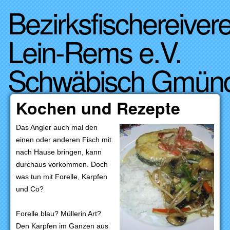
Bezirksfischereivere
Direkt zum Inhalt
Lein-Rems e.V.
Schwäbisch Gmün
Kochen und Rezepte
Das Angler auch mal den
einen oder anderen Fisch mit
nach Hause bringen, kann
durchaus vorkommen. Doch
was tun mit Forelle, Karpfen
und Co?
Forelle blau? Müllerin Art?
Den Karpfen im Ganzen aus