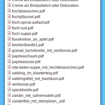
Creme als Brotaufstrich oder Dekoration
fischkloesschen.pdf
fischpflanzerl.pdf
fisch-spinat-auflauf.pdf
fisch-sud.pdf
fisch-suppe.pdf
flusskrebse_an_apfel.pdf
forellenflaedle1.pdf
gravad_lachsforelle_mit_senfsosse.pdf
paprikaschaum.pdf
paprikasosse.pdf
rote-beten-suppe_mit_hechtkloesschen.pdf
saibling_im_blaetterteig.pdf
saiblingsfilet_mit_basilikum.pdf
senfsosse.pdf
speckforelle.pdf
zander_mit_sahnenudeln.pdf
zanderfilet_mit_steinpilzen_.pdf